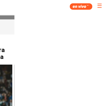
☰
ra
ga