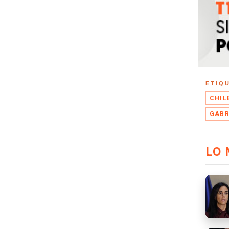
ETIQ
CHIL
GABR
LO 