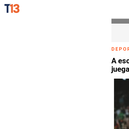
DEPO
A es
juega