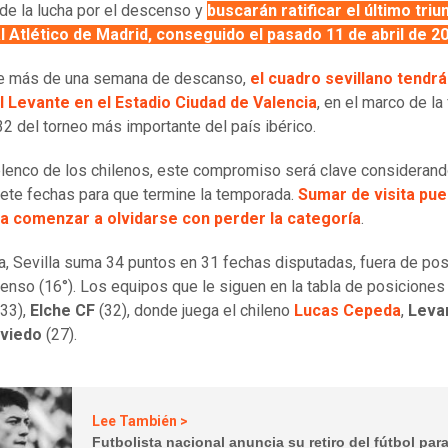
de la lucha por el descenso y
buscarán ratificar el último triu
l Atlético de Madrid, conseguido el pasado 11 de abril de 2
e más de una semana de descanso,
el cuadro sevillano tendrá
al Levante en el Estadio Ciudad de Valencia
, en el marco de la
2 del torneo más importante del país ibérico.
elenco de los chilenos, este compromiso será clave consideran
iete fechas para que termine la temporada.
Sumar de visita pu
ara comenzar a olvidarse con perder la categoría
.
a, Sevilla suma 34 puntos en 31 fechas disputadas, fuera de po
enso (16°). Los equipos que le siguen en la tabla de posiciones
33),
Elche CF
(32), donde juega el chileno
Lucas Cepeda
,
Leva
Oviedo
(27).
Lee También >
Futbolista nacional anuncia su retiro del fútbol par