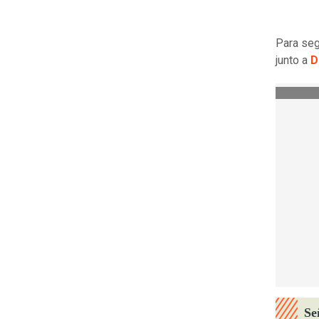
Para seg
junto a
D
Se