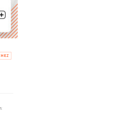
CHEZ
n: