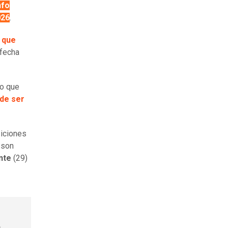
nfo
026
.
 que
 fecha
do que
ede ser
siciones
 son
nte
(29)
a