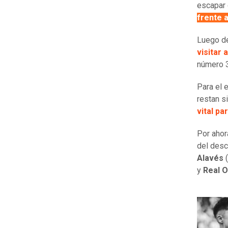
escapar 
frente a
Luego d
visitar 
número 3
Para el 
restan s
vital p
Por ahor
del desc
Alavés
(
y
Real 