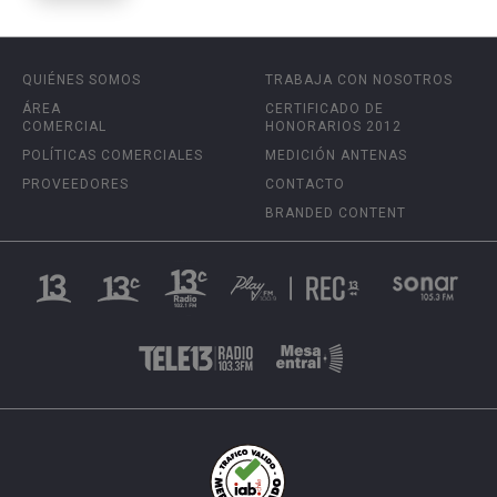
QUIÉNES SOMOS
TRABAJA CON NOSOTROS
ÁREA
CERTIFICADO DE
COMERCIAL
HONORARIOS 2012
POLÍTICAS COMERCIALES
MEDICIÓN ANTENAS
PROVEEDORES
CONTACTO
BRANDED CONTENT