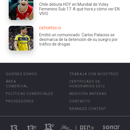
Chile debuta HOY en Mundial de Voley
Femenino Sub 17: A qué hora y cómo ver EN
VIVO
DEPORTES13
Emitió un comunicado: Carlos Palacios se
desmarca de la detención de su suegro por
tráfico de drogas
QUIÉNES SOMOS
TRABAJA CON NOSOTROS
ÁREA
CERTIFICADO DE
COMERCIAL
HONORARIOS 2012
POLÍTICAS COMERCIALES
MEDICIÓN ANTENAS
PROVEEDORES
CONTACTO
BRANDED CONTENT