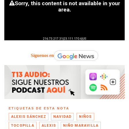
Síguenos en
ETIQUETAS DE ESTA NOTA
ALEXIS SÁNCHEZ
NAVIDAD
NIÑOS
TOCOPILLA
ALEXIS
NIÑO MARAVILLA