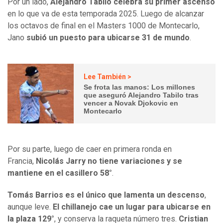
Por un lado,
Alejandro Tabilo celebra su primer ascenso
en lo que va de esta temporada 2025. Luego de alcanzar
los octavos de final en el Masters 1000 de Montecarlo,
Jano
subió un puesto para ubicarse 31 de mundo
.
Lee También >
Se frota las manos: Los millones
que aseguró Alejandro Tabilo tras
vencer a Novak Djokovic en
Montecarlo
Por su parte, luego de caer en primera ronda en
Francia,
Nicolás Jarry no tiene variaciones y se
mantiene en el casillero 58°
.
Tomás Barrios es el único que lamenta un descenso
,
aunque leve.
El chillanejo cae un lugar para ubicarse en
la plaza 129°
, y conserva la raqueta número tres.
Cristian