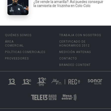
¿Se vende la amarilla?: Así puedes conseguir
la camiseta de Vozinha en Colo-Colo
QUIÉNES SOMOS
TRABAJA CON NOSOTROS
ÁREA
CERTIFICADO DE
COMERCIAL
HONORARIOS 2012
POLÍTICAS COMERCIALES
MEDICIÓN ANTENAS
PROVEEDORES
CONTACTO
BRANDED CONTENT