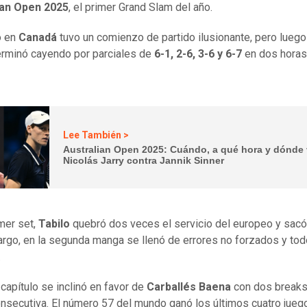
ian Open 2025
, el primer Grand Slam del año.
o en
Canadá
tuvo un comienzo de partido ilusionante, pero luego
terminó cayendo por parciales de
6-1, 2-6, 3-6 y 6-7
en dos horas
.
Lee También >
Australian Open 2025: Cuándo, a qué hora y dónde 
Nicolás Jarry contra Jannik Sinner
imer set,
Tabilo
quebró dos veces el servicio del europeo y sacó 
rgo, en la segunda manga se llenó de errores no forzados y to
.
 capítulo se inclinó en favor de
Carballés Baena
con dos breaks
nsecutiva. El número 57 del mundo ganó los últimos cuatro jueg