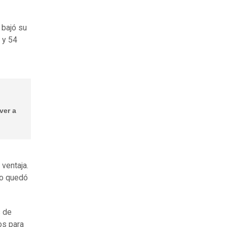
 bajó su
 y 54
ver a
ventaja.
do quedó
 de
os para