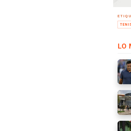
ETIQ
TENI
LO 