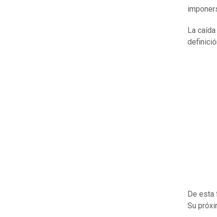
imponers
La caíd
definici
De esta 
Su próxi