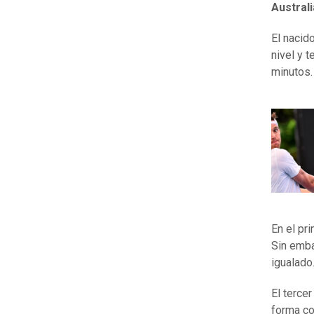
Austral
El nacid
nivel y 
minutos
En el pr
Sin emba
igualado
El tercer
forma co