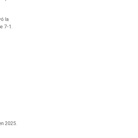
vó la
le 7-1.
en 2025.