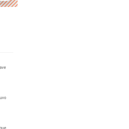
rave
tuvo
 que