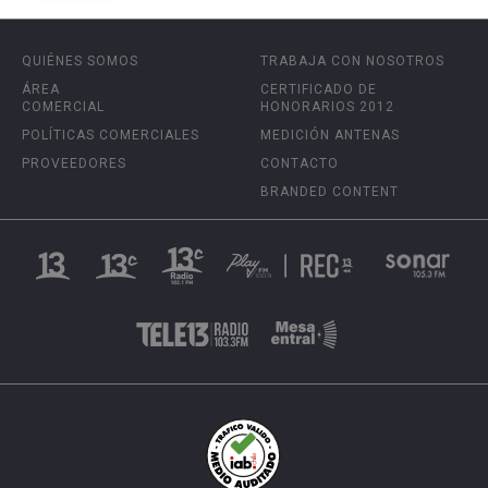
QUIÉNES SOMOS
TRABAJA CON NOSOTROS
ÁREA
CERTIFICADO DE
COMERCIAL
HONORARIOS 2012
POLÍTICAS COMERCIALES
MEDICIÓN ANTENAS
PROVEEDORES
CONTACTO
BRANDED CONTENT