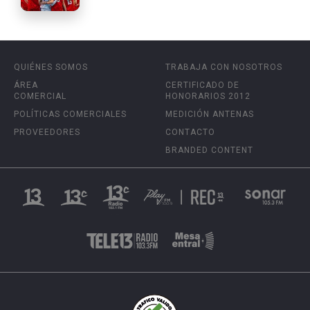
QUIÉNES SOMOS
TRABAJA CON NOSOTROS
ÁREA
CERTIFICADO DE
COMERCIAL
HONORARIOS 2012
POLÍTICAS COMERCIALES
MEDICIÓN ANTENAS
PROVEEDORES
CONTACTO
BRANDED CONTENT