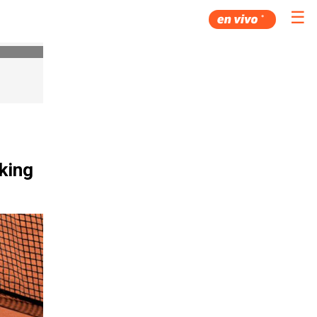
☰
king