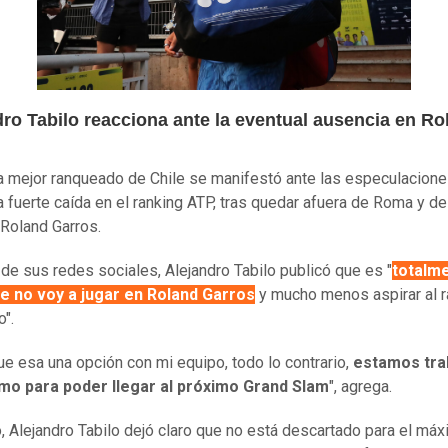
dro Tabilo reacciona ante la eventual ausencia en Ro
ta mejor ranqueado de Chile se manifestó ante las especulacion
na fuerte caída en el ranking ATP, tras quedar afuera de Roma y de
Roland Garros.
 de sus redes sociales, Alejandro Tabilo publicó que es "
totalm
ue no voy a jugar en Roland Garros
y mucho menos aspirar al r
o".
ue esa una opción con mi equipo, todo lo contrario,
estamos tra
mo para poder llegar al próximo Grand Slam
", agrega.
, Alejandro Tabilo dejó claro que no está descartado para el má