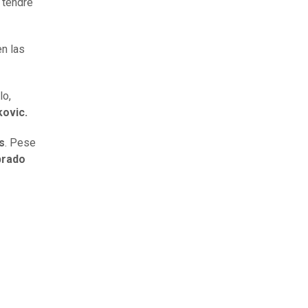
 tendré
en las
lo,
kovic.
s
. Pese
brado