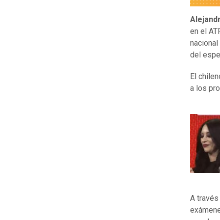
Alejand
en el AT
nacional
del esp
El chile
a los pr
A través
exámenes