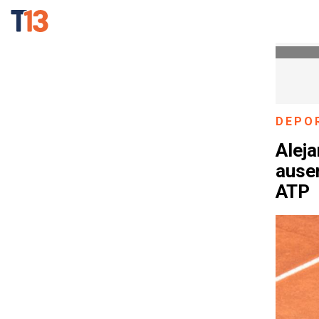
DEPO
Aleja
ausen
ATP