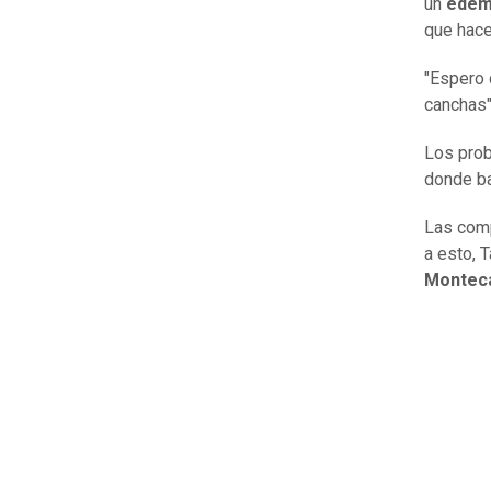
un
edem
que hace
"Espero 
canchas"
Los prob
donde ba
Las comp
a esto, 
Montec