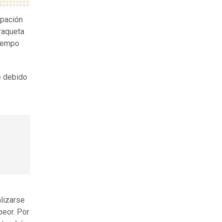
ipación
raqueta
tiempo
e debido
alizarse
peor. Por