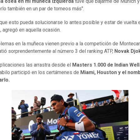
a ósea en mi muñeca izquierda
tuve que bajarme de Múnich y
rlo también en un par de torneos más".
que esto pueda solucionarse lo antes posible y estar de vuelta 
, agregó en aquella ocasión.
lemas en la muñeca vienen previo a la competición de Montecar
tió sorprendentemente al número 3 del ranking ATP,
Novak Djo
licaciones las arrastra desde el
Masters 1.000 de Indian Well
Tabilo participó en los certámenes de
Miami, Houston y el nom
arlo.