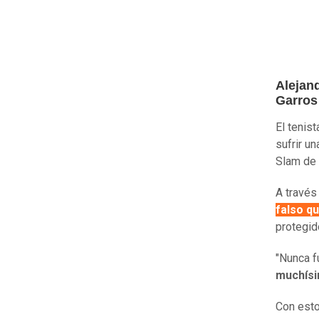
Alejan
Garros
El tenis
sufrir u
Slam de 
A través
falso q
protegid
"Nunca f
muchísi
Con esto