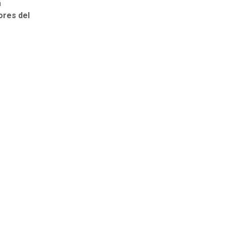
á
jores del