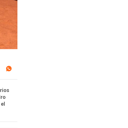
rios
dro
 el