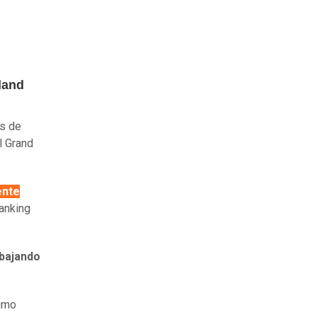
land
es de
l Grand
ente
anking
bajando
ximo