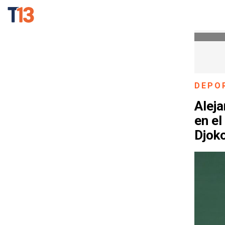
DEPO
Alej
en el
Djok