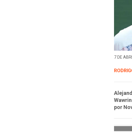
7 DE ABRI
RODRIG
Alejand
Wawrink
por No