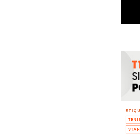
ETIQ
TENI
STAN