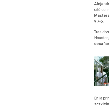
Alejand
citó con
Masters
y 7-5
.
Tras dos
Houston,
desafia
En la pr
servici