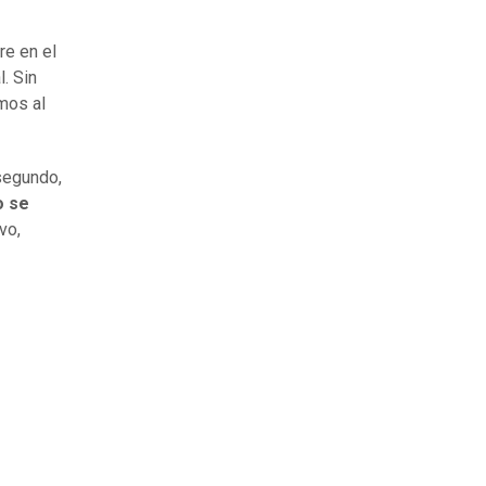
re en el
. Sin
mos al
 segundo,
o se
vo,