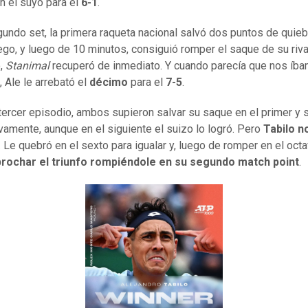
on el suyo para el
6-1
.
gundo set, la primera raqueta nacional salvó dos puntos de quieb
uego, y luego de 10 minutos, consiguió romper el saque de su rival
,
Stanimal
recuperó de inmediato. Y cuando parecía que nos íba
, Ale le arrebató el
décimo
para el
7-5
.
 tercer episodio, ambos supieron salvar su saque en el primer y
vamente, aunque en el siguiente el suizo lo logró. Pero
Tabilo n
. Le quebró en el sexto para igualar y, luego de romper en el octa
brochar el triunfo rompiéndole en su segundo match point
.