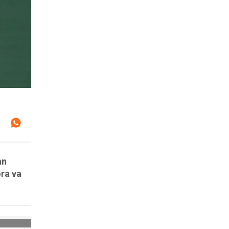
an
ra va