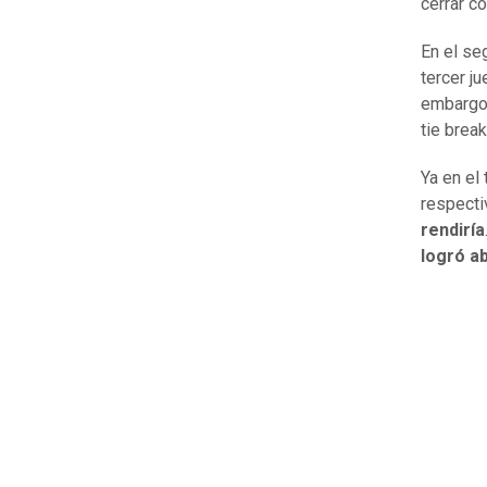
cerrar c
En el se
tercer j
embargo
tie break
Ya en el
respecti
rendiría
logró a