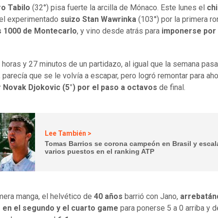
ro Tabilo
(32°) pisa fuerte la arcilla de Mónaco. Este lunes el
ch
 el experimentado
suizo Stan Wawrinka
(103°) por la primera ro
 1000 de Montecarlo
, y vino desde atrás para
imponerse por 
 horas y 27 minutos de un partidazo, al igual que la semana pas
 parecía que se le volvía a escapar, pero logró remontar para ah
r Novak Djokovic (5°) por el paso a octavos
de final.
Lee También >
Tomas Barrios se corona campeón en Brasil y escal
varios puestos en el ranking ATP
imera manga, el helvético de
40 años
barrió con Jano,
arrebatán
o en el segundo y el cuarto game
para ponerse 5 a 0 arriba y 