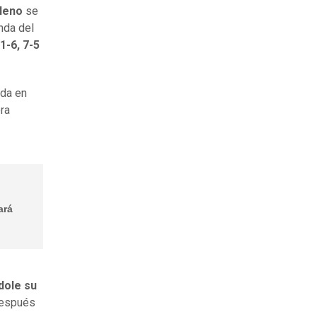
ileno
se
nda del
1-6, 7-5
ada en
ora
ará
dole su
después