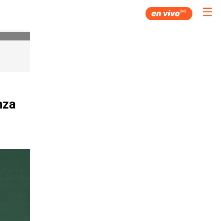
☰
nza