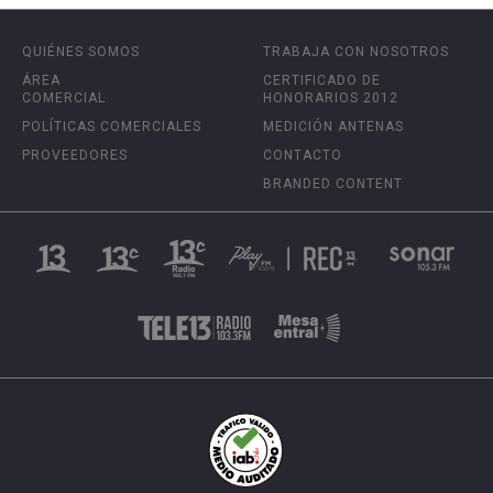
QUIÉNES SOMOS
TRABAJA CON NOSOTROS
ÁREA
CERTIFICADO DE
COMERCIAL
HONORARIOS 2012
POLÍTICAS COMERCIALES
MEDICIÓN ANTENAS
PROVEEDORES
CONTACTO
BRANDED CONTENT