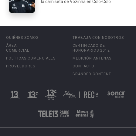
la camiseta de Vozinha en Colo-Colo
QUIÉNES SOMOS
TRABAJA CON NOSOTROS
ÁREA
CERTIFICADO DE
COMERCIAL
HONORARIOS 2012
POLÍTICAS COMERCIALES
MEDICIÓN ANTENAS
PROVEEDORES
CONTACTO
BRANDED CONTENT