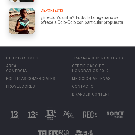
DEPORTES13
¿Efecto Vozinha?: Futbolista nigeriano se
ofrece a Colo-Colo con particular propuesta
QUIÉNES SOMOS
TRABAJA CON NOSOTROS
ÁREA
CERTIFICADO DE
COMERCIAL
HONORARIOS 2012
POLÍTICAS COMERCIALES
MEDICIÓN ANTENAS
PROVEEDORES
CONTACTO
BRANDED CONTENT