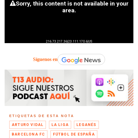
Síguenos en
ETIQUETAS DE ESTA NOTA
ARTURO VIDAL
LA LIGA
LEGANÉS
BARCELONA FC
FÚTBOL DE ESPAÑA