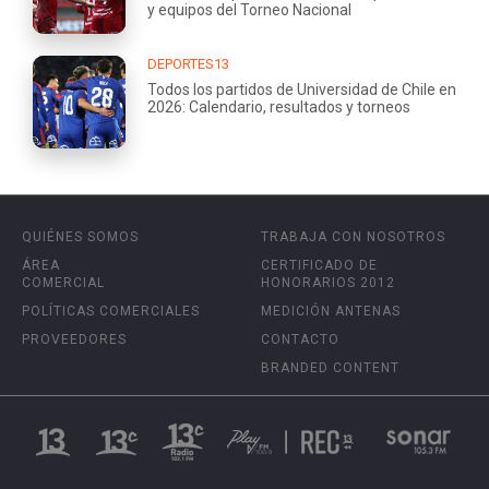
y equipos del Torneo Nacional
DEPORTES13
Todos los partidos de Universidad de Chile en
2026: Calendario, resultados y torneos
QUIÉNES SOMOS
TRABAJA CON NOSOTROS
ÁREA
CERTIFICADO DE
COMERCIAL
HONORARIOS 2012
POLÍTICAS COMERCIALES
MEDICIÓN ANTENAS
PROVEEDORES
CONTACTO
BRANDED CONTENT