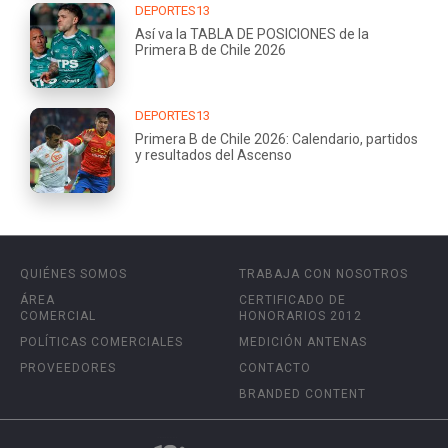
DEPORTES13
Así va la TABLA DE POSICIONES de la
Primera B de Chile 2026
DEPORTES13
Primera B de Chile 2026: Calendario, partidos
y resultados del Ascenso
QUIÉNES SOMOS
TRABAJA CON NOSOTROS
ÁREA
CERTIFICADO DE
COMERCIAL
HONORARIOS 2012
POLÍTICAS COMERCIALES
MEDICIÓN ANTENAS
PROVEEDORES
CONTACTO
BRANDED CONTENT