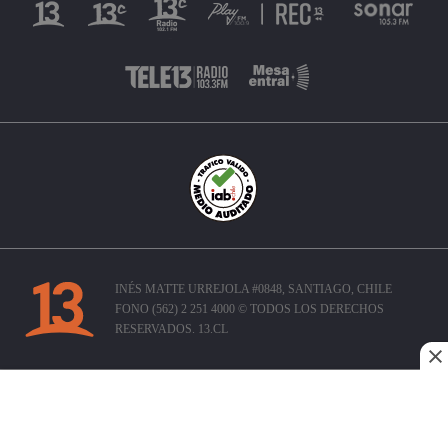
INÉS MATTE URREJOLA #0848, SANTIAGO, CHILE
FONO (562) 2 251 4000 © TODOS LOS DERECHOS
RESERVADOS. 13.CL