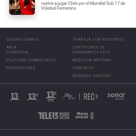
vuelve a jugar Chile por el Mundial Sub 17 de
Vóleibol Femenino
QUIÉNES SOMOS
TRABAJA CON NOSOTROS
ÁREA
CERTIFICADO DE
COMERCIAL
HONORARIOS 2012
POLÍTICAS COMERCIALES
MEDICIÓN ANTENAS
PROVEEDORES
CONTACTO
BRANDED CONTENT