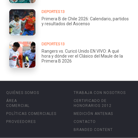
DEPORTES13
Primera B de Chile 2026: Calendario, partidos
y resultados del Ascenso
DEPORTES13
Rangers vs. Curicó Unido EN VIVO: A qué
hora y dónde ver el Clásico del Maule de la
Primera B 2026
QUIÉNES SOMOS
TRABAJA CON NOSOTROS
ÁREA
CERTIFICADO DE
COMERCIAL
HONORARIOS 2012
POLÍTICAS COMERCIALES
MEDICIÓN ANTENAS
PROVEEDORES
CONTACTO
BRANDED CONTENT