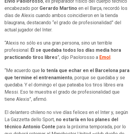
Elvio Paolorosso
, ex preparador físico del cuerpo técnico
encabezado por
Gerardo Martino
en el Barça, recordó los
días de Alexis cuando ambos coincidieron en la tienda
blaugrana, destacando “el grado de profesionalidad” del
actual jugador del Inter.
“Alexis no sólo es una gran persona, sino un terrible
profesional.
Él se quedaba todos los días media hora
practicando tiros libres
”, dijo Paolorosso a
Emol
.
“Me acuerdo que
lo tenía que echar en el Barcelona para
que termine el entrenamiento
, porque se quedaba y se
quedaba. Y el domingo el que pateaba los tiros libres era
Messi. Eso te muestra el grado de profesionalidad que
tiene Alexis”, afirmó.
El delantero chileno no vive días felices en el Inter y, según
La Gazzetta dello Sport,
no estaría en los planes del
técnico Antonio Conte
para la próxima temporada, por lo
que deberá retornar al Manchester United –club dueño de