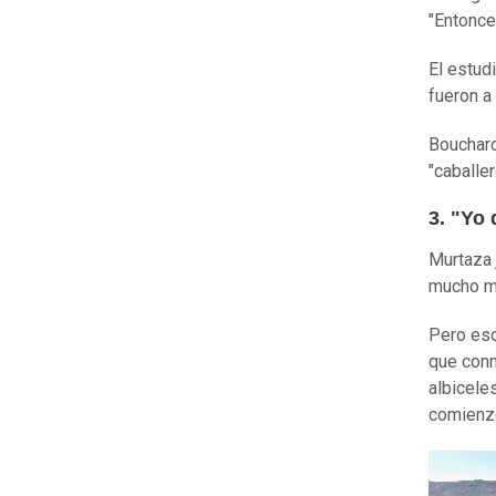
"Entonce
El estud
fueron a
Bouchard
"caballe
3. "Yo 
Murtaza 
mucho me
Pero eso
que conm
albicele
comienz