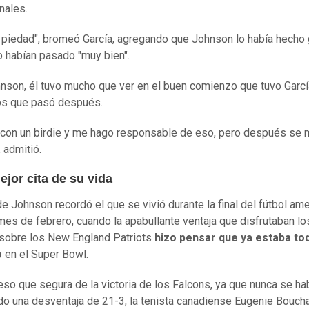
nales.
 piedad", bromeó García, agregando que Johnson lo había hecho 
o habían pasado "muy bien".
nson, él tuvo mucho que ver en el buen comienzo que tuvo Garc
los que pasó después.
 con un birdie y me hago responsable de eso, pero después se
, admitió.
ejor cita de su vida
de Johnson recordó el que se vivió durante la final del fútbol ame
es de febrero, cuando la apabullante ventaja que disfrutaban lo
sobre los New England Patriots
hizo pensar que ya estaba to
o
en el Super Bowl.
eso que segura de la victoria de los Falcons, ya que nunca se ha
o una desventaja de 21-3, la tenista canadiense Eugenie Bouch