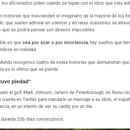
e los aficionados piden cuando se topan con el ídolo que más ad
n historias que trascienden el imaginario de la mayoría de los h
o, que suelen admirar en silencio y en raras ocasiones se atrev
o que se podría pensar son deseos imposibles.
íble es que
sea por azar o por insistencia
, hay sueños que ter
éndose en realidad.
undo recogimos cuatro de estas historias que demuestran que 
a es lo último que se pierde.
 tuvo piedad"
onado al golf Mark Johnson, cartero de Peterborough, en Reino Un
su cuenta en Twitter para mandarle un mensaje a su ídolo, el espa
arcía, en un intento de ser su caddy por un día.
o durante 206 días consecutivos.