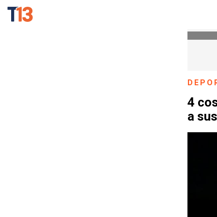
DEPO
4 cos
a sus