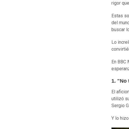
rigor qu
Estas so
del mund
buscar l
Lo incre
convirti
En BBC M
esperanz
1. "No
El afici
utilizó 
Sergio G
Y lo hiz