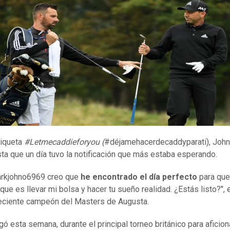
tiqueta
#Letmecaddieforyou
(
#déjamehacerdecaddyparati), Joh
ta que un día tuvo la notificación que más estaba esperando.
rkjohno6969 creo que
he encontrado el día perfecto
para que
 que es llevar mi bolsa y hacer tu sueño realidad. ¿Estás listo?", 
eciente campeón del Masters de Augusta.
egó esta semana, durante el principal torneo británico para aficio