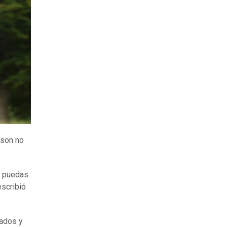
nson no
 puedas
escribió
nados y