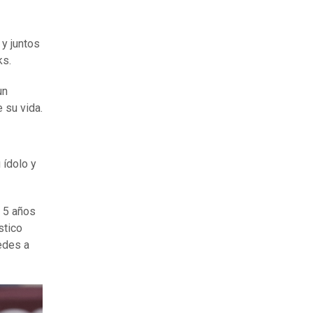
 y juntos
ks.
un
 su vida.
 ídolo y
 5 años
stico
edes a