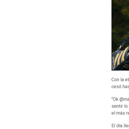
Con la e
cesó has
"Ok @ma
sentir lo
el más r
El día ll