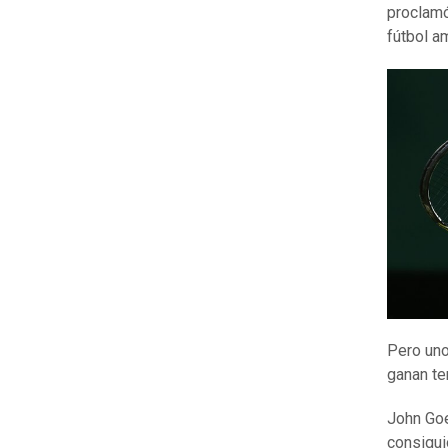
proclamó
fútbol a
Pero uno
ganan te
John Goe
consigui