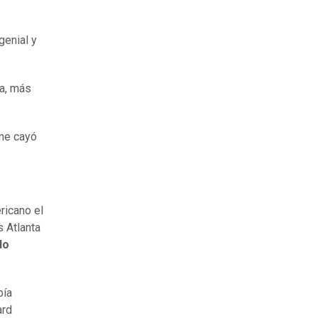
genial y
ía, más
 me cayó
ricano el
s Atlanta
do
bía
ard