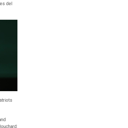
es del
atriots
and
Bouchard: