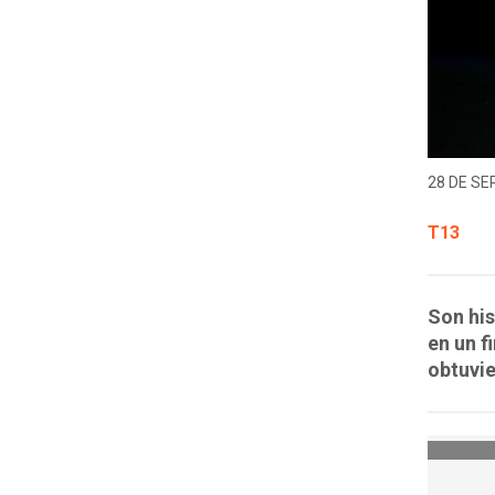
28 DE SE
T13
Son his
en un f
obtuvie