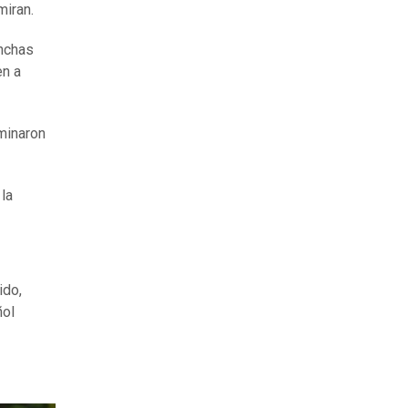
miran.
inchas
en a
minaron
la
ido,
ñol