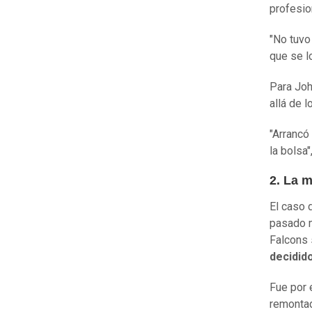
profesio
"No tuvo
que se l
Para Joh
allá de 
"Arrancó
la bolsa"
2. La m
El caso 
pasado m
Falcons 
decidid
Fue por 
remontad