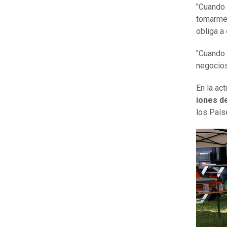
"Cuando 
tomarme 
obliga a
"Cuando 
negocios
En la ac
iones de
los País