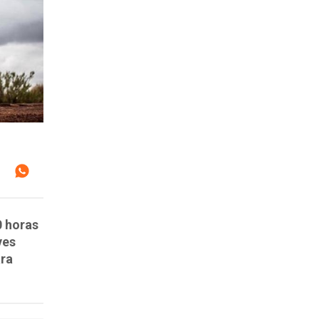
0 horas
ves
ara