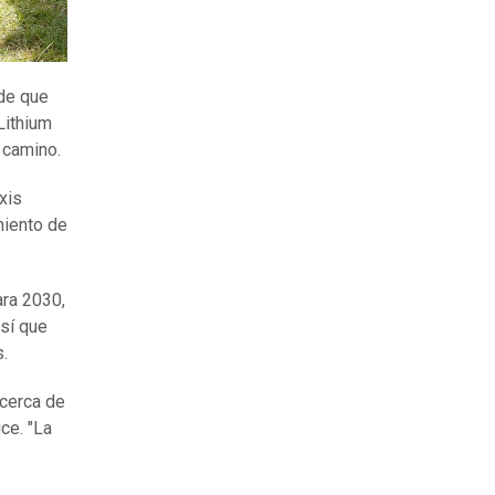
de que
Lithium
 camino.
xis
miento de
ara 2030,
así que
.
 cerca de
ce. "La