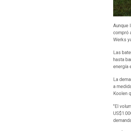
Aunque l
compró a
Werks y
Las bate
hasta ba
energía 
La deman
a medida
Koolen q
"El volu
US$1.000
demanda 