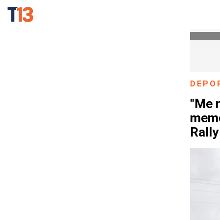
DEPO
"Me 
memor
Rally