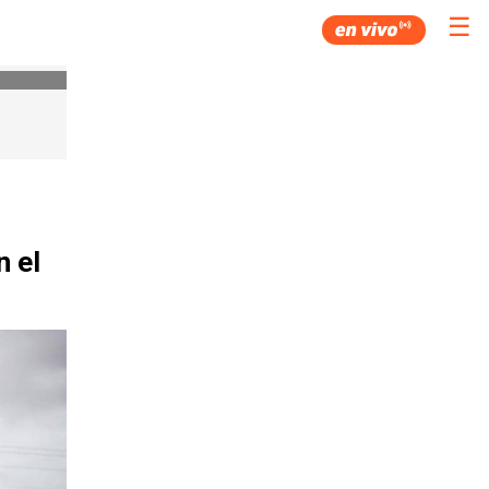
☰
n el