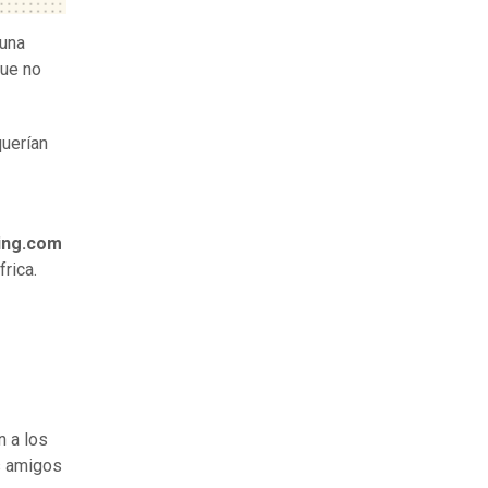
 una
que no
querían
ing.com
rica.
n a los
is amigos