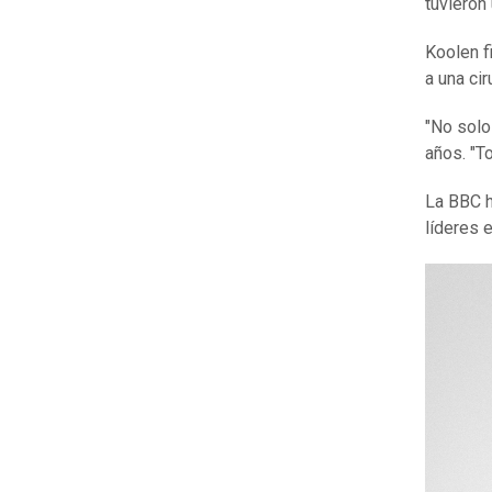
tuvieron
Koolen f
a una ci
"No solo
años. "T
La BBC h
líderes 