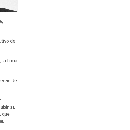
e,
utivo de
 la firma
resas de
n
subir su
, que
r.