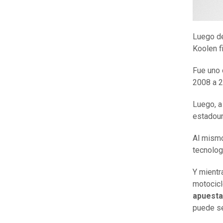
Luego de
Koolen f
Fue uno 
2008 a 2
Luego, a
estadou
Al mism
tecnolog
Y mientr
motocicl
apuesta
puede se