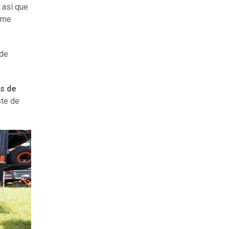
, así que
 me
de
as de
ste de