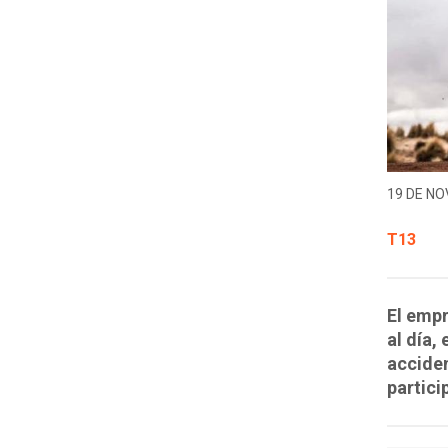
19 DE NO
T13
El empr
al día,
accide
partici