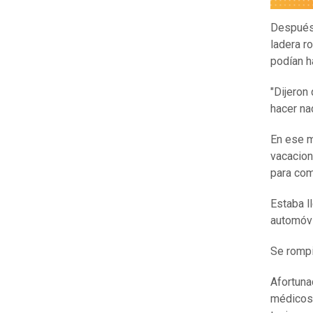
Después 
ladera r
podían h
"Dijeron
hacer na
En ese m
vacacion
para com
Estaba l
automóvi
Se rompi
Afortuna
médicos 