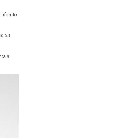
enfrentó
us 53
sta a