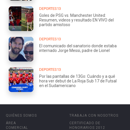
DEPORTES13
Goles de PSG vs. Manchester United:
Resumen, videos y resultado EN VIVO del
partido amistoso
DEPORTES13
El comunicado del sanatorio donde estaba
internado Jorge Messi, padre de Lionel
DEPORTES13
Por las pantallas de 13Go: Cuándo y a qué
hora ver debut de La Roja Sub 17 de Futsal
en el Sudamericano
QUIÉNES SOMOS
TRABAJA CON NOSOTROS
ÁREA
CERTIFICADO DE
COMERCIAL
HONORARIOS 2012