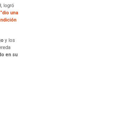
, logró
"dio una
ondición
go
y los
vereda
do en su