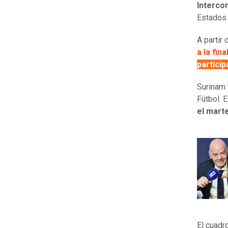
Intercon
Estados 
A partir 
a la fin
partici
Surinam 
Fútbol. 
el mart
El cuadr