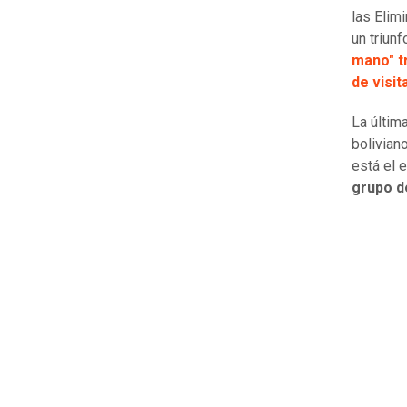
las Elim
un triun
mano" tr
de visit
La últim
bolivian
está el 
grupo de