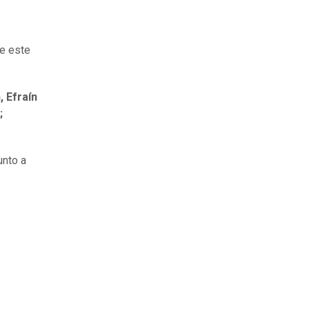
e este
, Efraín
;
junto a