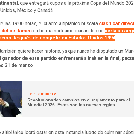
tinental
, que entregará cupos a la próxima Copa del Mundo 202
Unidos, México y Canadá.
de las 19:00 horas, el cuadro altiplánico buscará
clasificar dire
al del certamen
en tierras norteamericanas, lo que
sería su seg
pación después de competir en Estados Unidos 1994
.
también quiere hacer historia, ya que nunca ha disputado un Mun
El
ganador de este partido enfrentará a Irak en la final, pact
es 31 de marzo
.
Lee También >
Revolucionarios cambios en el reglamento para el
Mundial 2026: Estas son las nuevas reglas
o altiplánico logró estar en esta instancia luego de culminar sép