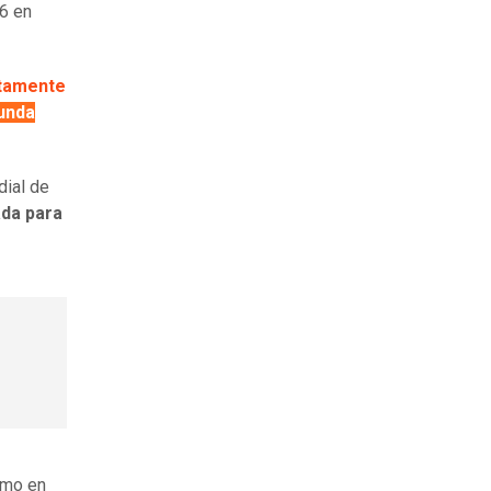
6 en
ctamente
unda
dial de
ada para
timo en