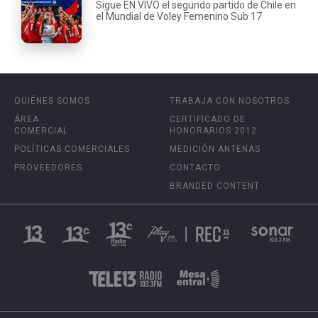
Sigue EN VIVO el segundo partido de Chile en
el Mundial de Voley Femenino Sub 17
QUIÉNES SOMOS
TRABAJA CON NOSOTROS
ÁREA
CERTIFICADO DE
COMERCIAL
HONORARIOS 2012
POLÍTICAS COMERCIALES
MEDICIÓN ANTENAS
PROVEEDORES
CONTACTO
BRANDED CONTENT