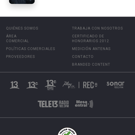
QUIÉNES SOMOS
TRABAJA CON NOSOTROS
ÁREA
CERTIFICADO DE
COMERCIAL
HONORARIOS 2012
POLÍTICAS COMERCIALES
MEDICIÓN ANTENAS
PROVEEDORES
CONTACTO
BRANDED CONTENT