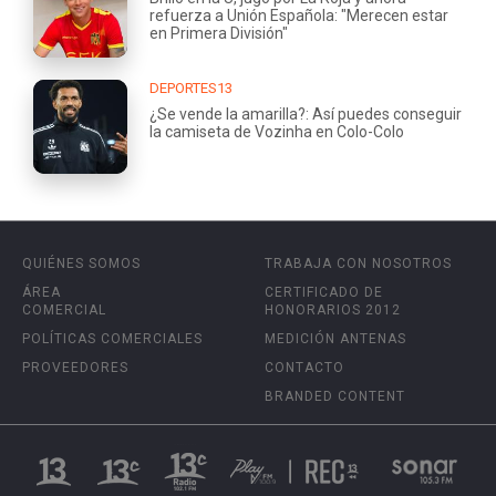
refuerza a Unión Española: "Merecen estar
en Primera División"
DEPORTES13
¿Se vende la amarilla?: Así puedes conseguir
la camiseta de Vozinha en Colo-Colo
QUIÉNES SOMOS
TRABAJA CON NOSOTROS
ÁREA
CERTIFICADO DE
COMERCIAL
HONORARIOS 2012
POLÍTICAS COMERCIALES
MEDICIÓN ANTENAS
PROVEEDORES
CONTACTO
BRANDED CONTENT