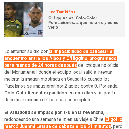
Lee También >
O'Higgins vs. Colo-Colo:
Formaciones, a qué hora es y cómo
verlo
Lo anterior se dio por
la imposibilidad de cancelar el
encuentro entre los Albos y O'Higgins, programado
para menos de 24 horas después
del choque no oficial
del Monumental, donde el equipo local salió a intentar
mejorar la imagen mostrada en Sausalito, cuando los
Pucelanos se impusieron por 2 goles contra 0. Por ende,
Colo-Colo tiene dos partidos en dos días
y no podía
descuidar ninguno de los dos por completo.
El Valladolid se impuso por 1-0 en la revancha
,
redondeando una semana feliz en su viaje a Chile.
El gol lo
marcó Juanmi Latasa de cabeza a los 51 minutos
, pero