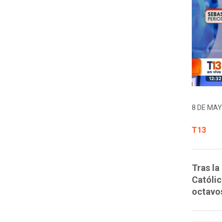
8 DE MAY
T13
Tras la
Católic
octavos