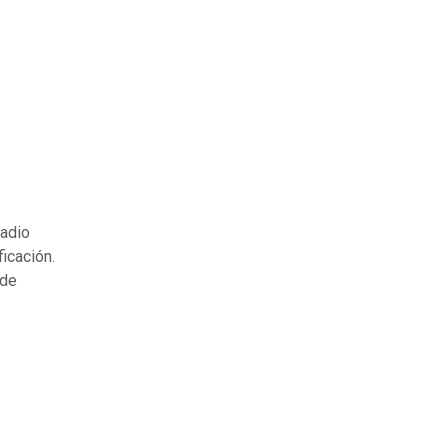
tadio
icación.
 de