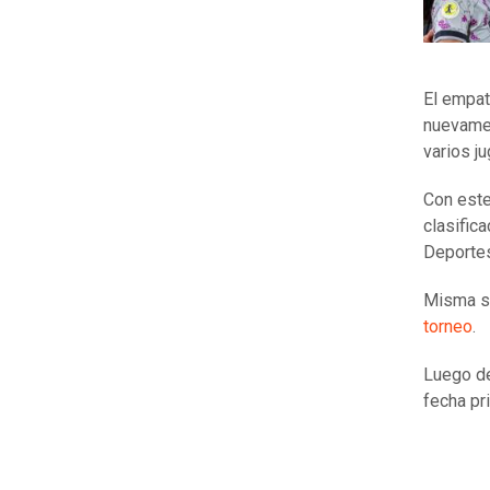
El empat
nuevamen
varios ju
Con este
clasific
Deportes
Misma si
torneo
.
Luego d
fecha pr