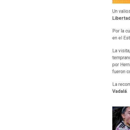
Un valio
Liberta
Por la c
en el Es
La visit
temprano
por Hern
fueron c
La recom
Vadalá
.