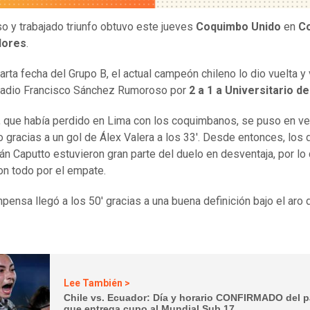
so y trabajado triunfo obtuvo este jueves
Coquimbo Unido
en
C
dores
.
uarta fecha del Grupo B, el actual campeón chileno lo dio vuelta y
tadio Francisco Sánchez Rumoroso por
2 a 1 a Universitario d
a, que había perdido en Lima con los coquimbanos, se puso en ve
 gracias a un gol de Álex Valera a los 33'. Desde entonces, los 
án Caputto estuvieron gran parte del duelo en desventaja, por lo
on todo por el empate.
pensa llegó a los 50' gracias a una buena definición bajo el aro
Lee También >
Chile vs. Ecuador: Día y horario CONFIRMADO del p
que entrega cupo al Mundial Sub 17