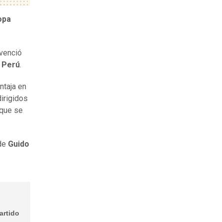
opa
 venció
e Perú
.
ntaja en
dirigidos
 que se
 de
Guido
artido