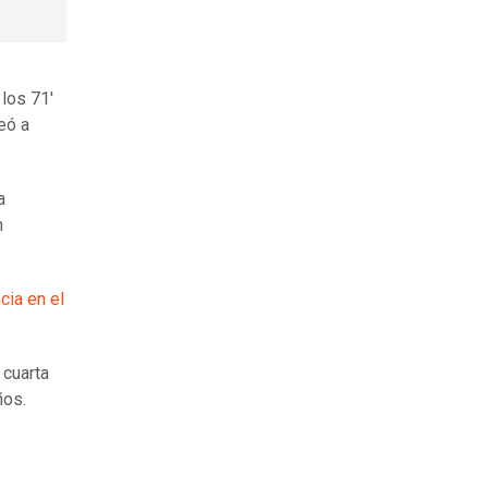
 los 71'
eó a
a
n
cia en el
 cuarta
ños.