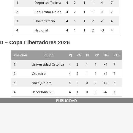
1
Deportes Tolima
4
2
1
1
4
7
2
Coquimbo Unido
4
2
1
1
0
7
3
Universitario
4
1
1
2
-1
4
4
Nacional
4
1
1
2
-3
4
D – Copa Libertadores 2026
Posición
Equipo
PJ
PG
PE
PP
DG
PTS
1
Universidad Católica
4
2
1
1
+1
7
2
Cruzeiro
4
2
1
1
+1
7
3
Boca Juniors
4
2
0
2
+2
6
4
Barcelona SC
4
1
0
3
-4
3
PUBLICIDAD