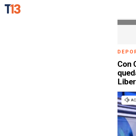
DEPO
Con C
qued
Libe