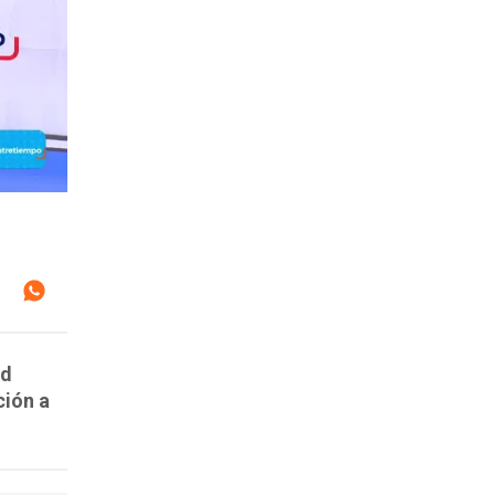
ad
ción a