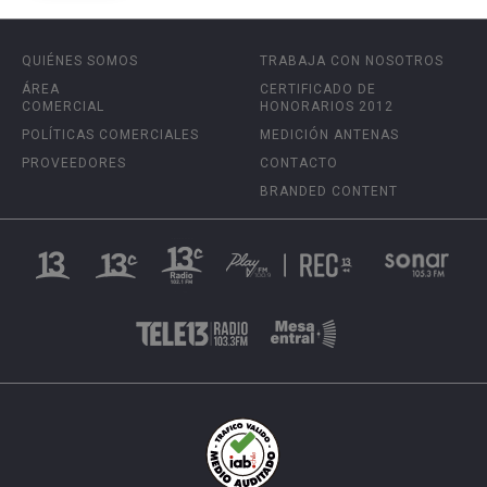
QUIÉNES SOMOS
TRABAJA CON NOSOTROS
ÁREA
CERTIFICADO DE
COMERCIAL
HONORARIOS 2012
POLÍTICAS COMERCIALES
MEDICIÓN ANTENAS
PROVEEDORES
CONTACTO
BRANDED CONTENT