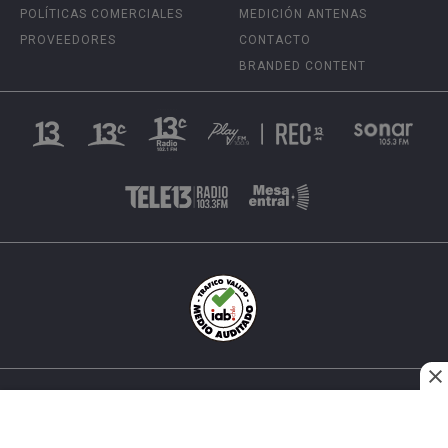
POLÍTICAS COMERCIALES
MEDICIÓN ANTENAS
PROVEEDORES
CONTACTO
BRANDED CONTENT
INÉS MATTE URREJOLA #0848, SANTIAGO, CHILE
FONO (562) 2 251 4000 © TODOS LOS DERECHOS