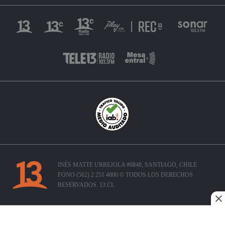
INÉS MATTE URREJOLA #0848, SANTIAGO, CHILE
FONO (562) 2 251 4000 © TODOS LOS DERECHOS
RESERVADOS. 13.CL