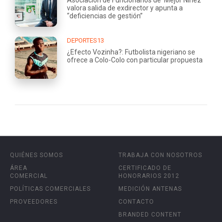
valora salida de exdirector y apunta a
“deficiencias de gestión”
DEPORTES13
¿Efecto Vozinha?: Futbolista nigeriano se
ofrece a Colo-Colo con particular propuesta
QUIÉNES SOMOS
TRABAJA CON NOSOTROS
ÁREA
CERTIFICADO DE
COMERCIAL
HONORARIOS 2012
POLÍTICAS COMERCIALES
MEDICIÓN ANTENAS
PROVEEDORES
CONTACTO
BRANDED CONTENT