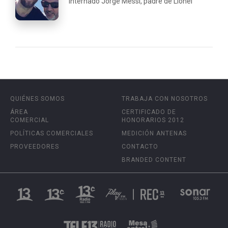
internado Jorge Messi, padre de Lionel
QUIÉNES SOMOS
TRABAJA CON NOSOTROS
ÁREA
CERTIFICADO DE
COMERCIAL
HONORARIOS 2012
POLÍTICAS COMERCIALES
MEDICIÓN ANTENAS
PROVEEDORES
CONTACTO
BRANDED CONTENT