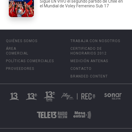
Sigue EN VIVO el segundo partido de Chile en
el Mundial de Voley Femenino Sub 17
QUIÉNES SOMOS
TRABAJA CON NOSOTROS
ÁREA
CERTIFICADO DE
COMERCIAL
HONORARIOS 2012
POLÍTICAS COMERCIALES
MEDICIÓN ANTENAS
PROVEEDORES
CONTACTO
BRANDED CONTENT