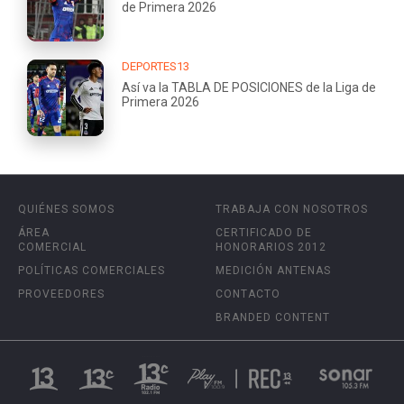
de Primera 2026
DEPORTES13
Así va la TABLA DE POSICIONES de la Liga de
Primera 2026
QUIÉNES SOMOS
TRABAJA CON NOSOTROS
ÁREA
CERTIFICADO DE
COMERCIAL
HONORARIOS 2012
POLÍTICAS COMERCIALES
MEDICIÓN ANTENAS
PROVEEDORES
CONTACTO
BRANDED CONTENT