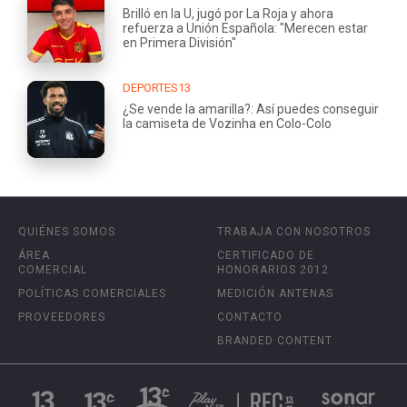
Brilló en la U, jugó por La Roja y ahora
refuerza a Unión Española: "Merecen estar
en Primera División"
DEPORTES13
¿Se vende la amarilla?: Así puedes conseguir
la camiseta de Vozinha en Colo-Colo
QUIÉNES SOMOS
TRABAJA CON NOSOTROS
ÁREA
CERTIFICADO DE
COMERCIAL
HONORARIOS 2012
POLÍTICAS COMERCIALES
MEDICIÓN ANTENAS
PROVEEDORES
CONTACTO
BRANDED CONTENT