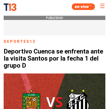
☰
PUBLICIDAD
DEPORTES13
Deportivo Cuenca se enfrenta ante
la visita Santos por la fecha 1 del
grupo D