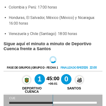
Colombia y Perú: 17:00 horas
Honduras, El Salvador, México (México) y Nicaragua:
16:00 horas
Venezuela y Chile (Santiago): 18:00 horas
Sigue aquí el minuto a minuto de Deportivo
Cuenca frente a Santos