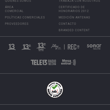
QUIÉNES SOMOS
TRABAJA CON NOSOTROS
ÁREA
CERTIFICADO DE
COMERCIAL
HONORARIOS 2012
POLÍTICAS COMERCIALES
MEDICIÓN ANTENAS
PROVEEDORES
CONTACTO
BRANDED CONTENT