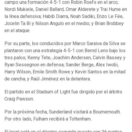
campo una formación 4-5-1 con Robin Roefs en el arco;
Nordi Mukiele, Daniel Ballard, Omar Alderete y Trai Hume en
la línea defensiva; Habib Diarra, Noah Sadiki, Enzo Le Fée,
Jocelin Ta Bi y Nilson Angulo en el medio; y Brian Brobbey
en el ataque.
Por su parte, los conducidos por Marco Saraiva da Silva se
plantaron con una estrategia 4-5-1 con Bernd Leno bajo los
tres palos; Kenny Tete, Joachim Andersen, Calvin Bassey y
Ryan Sessegnon en defensa; Sander Berge, Alex Iwobi,
Harry Wilson, Emile Smith Rowe y Kevin Santos en la mitad
de cancha; y Raúl Jiménez en la delantera.
El partido en el Stadium of Light fue dirigido por el árbitro
Craig Pawson.
Por la próxima fecha, Sunderland visitará a Bournemouth.
Por otro lado, Fulham recibirá a Tottenham.
El local está en el décimo segundo puesto con 36 puntos,