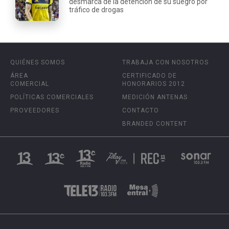
desmarca de la detención de su suegro por
tráfico de drogas
QUIÉNES SOMOS
TRABAJA CON NOSOTROS
ÁREA
CERTIFICADO DE
COMERCIAL
HONORARIOS 2012
POLÍTICAS COMERCIALES
MEDICIÓN ANTENAS
PROVEEDORES
CONTACTO
BRANDED CONTENT