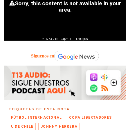
Síguenos en
ETIQUETAS DE ESTA NOTA
FÚTBOL INTERNACIONAL
COPA LIBERTADORES
U DE CHILE
JOHNNY HERRERA