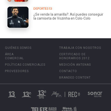
DEPORTES13
¿Se vende la amarilla?: Así puedes conseguir
la camiseta de Vozinha en Colo-Colo
QUIÉNES SOMOS
TRABAJA CON NOSOTROS
ÁREA
CERTIFICADO DE
COMERCIAL
HONORARIOS 2012
POLÍTICAS COMERCIALES
MEDICIÓN ANTENAS
PROVEEDORES
CONTACTO
BRANDED CONTENT