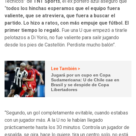
Técnicos” de
TNT Sports
, el ex portero azul aseguró que
“
todos los hinchas esperamos que el equipo fuera
valiente, que se atreviera, que fuera a buscar el
partido. Lo hizo a ratos, con más empuje que fútbol. El
primer tiempo lo regaló.
Fue una U que empezó a tirarle
pelotazos a Di Yorio, no fue valiente para salir jugando
desde los pies de Castellón. Perdiste mucho balón”.
Lee También >
Jugará por un cupo en Copa
Sudamericana: U de Chile cae en
Brasil y se despide de Copa
Libertadores
“Segundo, un gol completamente evitable, cuando estabas
con un jugador más. A la U no le habían llegado
prácticamente hasta los 30 minutos.
Controla un jugador de
espalda, se gira, hace lo quiere, tira un centro solo, no está