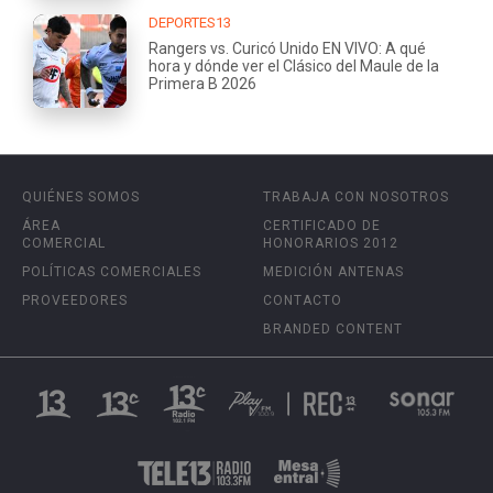
DEPORTES13
Rangers vs. Curicó Unido EN VIVO: A qué
hora y dónde ver el Clásico del Maule de la
Primera B 2026
QUIÉNES SOMOS
TRABAJA CON NOSOTROS
ÁREA
CERTIFICADO DE
COMERCIAL
HONORARIOS 2012
POLÍTICAS COMERCIALES
MEDICIÓN ANTENAS
PROVEEDORES
CONTACTO
BRANDED CONTENT