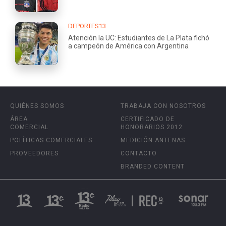
DEPORTES13
Atención la UC: Estudiantes de La Plata fichó
a campeón de América con Argentina
QUIÉNES SOMOS
TRABAJA CON NOSOTROS
ÁREA
CERTIFICADO DE
COMERCIAL
HONORARIOS 2012
POLÍTICAS COMERCIALES
MEDICIÓN ANTENAS
PROVEEDORES
CONTACTO
BRANDED CONTENT