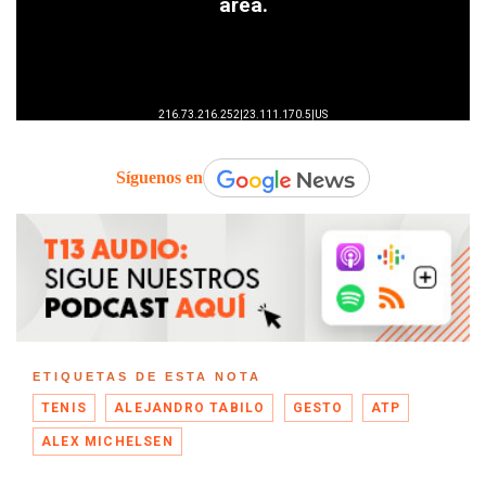
Síguenos en
ETIQUETAS DE ESTA NOTA
TENIS
ALEJANDRO TABILO
GESTO
ATP
ALEX MICHELSEN