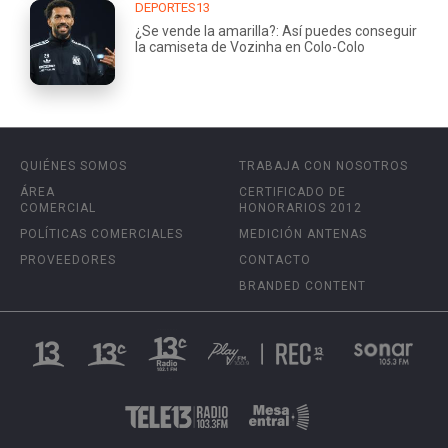
DEPORTES13
¿Se vende la amarilla?: Así puedes conseguir
la camiseta de Vozinha en Colo-Colo
QUIÉNES SOMOS
TRABAJA CON NOSOTROS
ÁREA
CERTIFICADO DE
COMERCIAL
HONORARIOS 2012
POLÍTICAS COMERCIALES
MEDICIÓN ANTENAS
PROVEEDORES
CONTACTO
BRANDED CONTENT