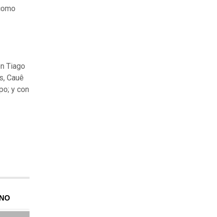
 como
on Tiago
s, Cauê
po; y con