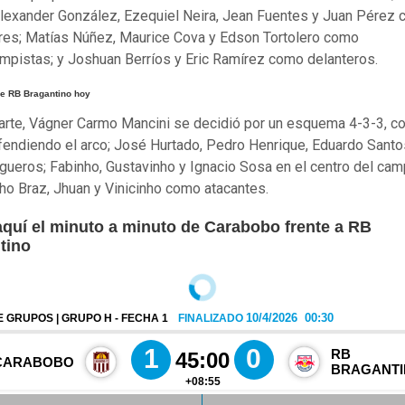
Alexander González, Ezequiel Neira, Jean Fuentes y Juan Pérez
es; Matías Núñez, Maurice Cova y Edson Tortolero como
mpistas; y Joshuan Berríos y Eric Ramírez como delanteros.
e RB Bragantino hoy
arte, Vágner Carmo Mancini se decidió por un esquema 4-3-3, c
fendiendo el arco; José Hurtado, Pedro Henrique, Eduardo Santo
ueros; Fabinho, Gustavinho y Ignacio Sosa en el centro del cam
ho Braz, Jhuan y Vinicinho como atacantes.
aquí el minuto a minuto de Carabobo frente a RB
tino