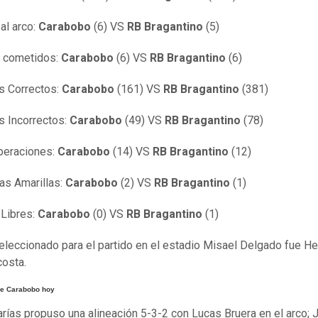
 al arco:
Carabobo
(6) VS
RB Bragantino
(5)
s cometidos:
Carabobo
(6) VS
RB Bragantino
(6)
s Correctos:
Carabobo
(161) VS
RB Bragantino
(381)
 Incorrectos:
Carabobo
(49) VS
RB Bragantino
(78)
peraciones:
Carabobo
(14) VS
RB Bragantino
(12)
tas Amarillas:
Carabobo
(2) VS
RB Bragantino
(1)
 Libres:
Carabobo
(0) VS
RB Bragantino
(1)
seleccionado para el partido en el estadio Misael Delgado fue H
osta.
e Carabobo hoy
arías propuso una alineación 5-3-2 con Lucas Bruera en el arco; 