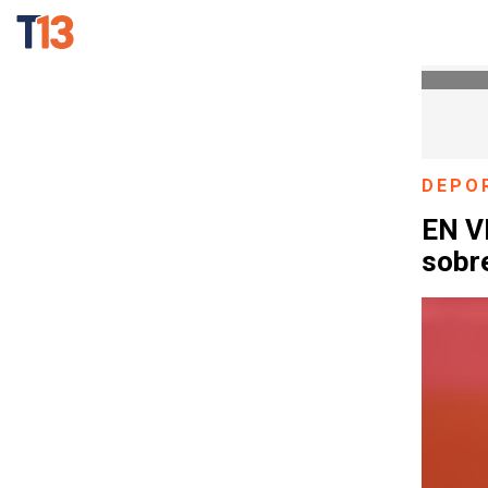
DEPO
EN V
sobr