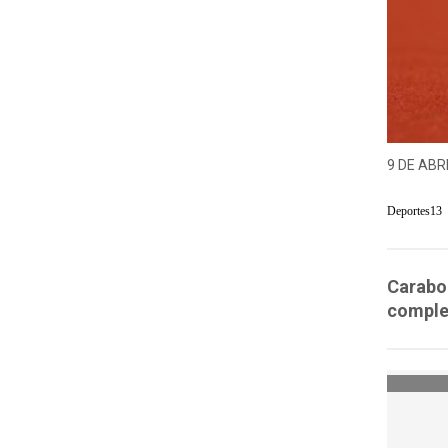
9 DE ABRI
Deportes13
Carabob
comple