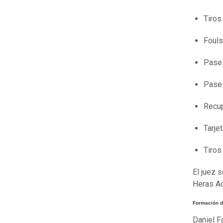
Tiros
Foul
Pase
Pases
Recu
Tarje
Tiros
El juez 
Heras Ac
Formación d
Daniel F