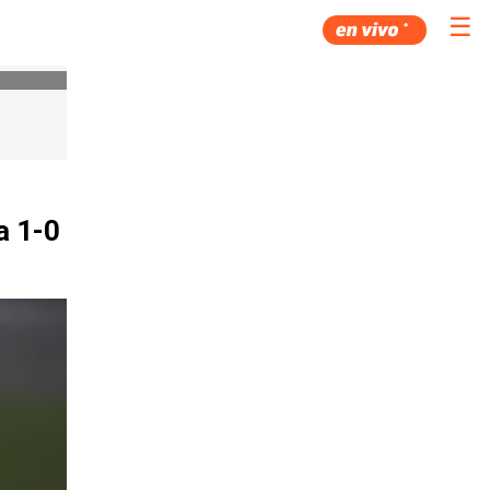
☰
a 1-0