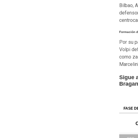
Bilbao, 
defensor
centroca
Formación d
Por su p
Volpi de
como zag
Marcelin
Sigue 
Bragan