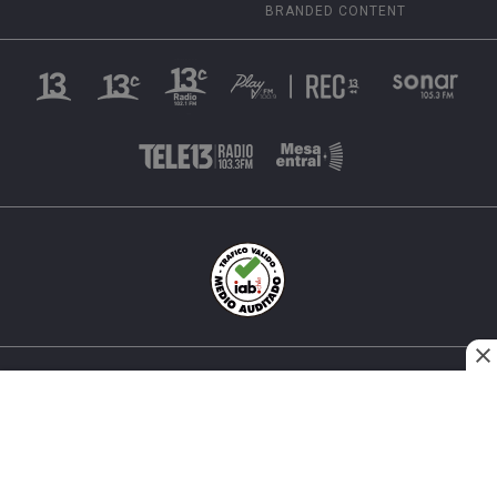
BRANDED CONTENT
INÉS MATTE URREJOLA #0848, SANTIAGO, CHILE
FONO (562) 2 251 4000 © TODOS LOS DERECHOS
RESERVADOS. 13.CL