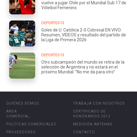
vuelve a jugar Chile por el Mundial Sub 17 de
Vóleibol Femenino
DEPORTES13
Goles de U. Católica 2-0 Cobresal EN VIVO:
Resumen, VIDEOS y resultado del partido de
la Liga de Primera 2026
DEPORTES13
Otro subcampeón del mundo se retira de la
selección de Argentina y no estará en el
próximo Mundial: “No me da para otro”
QUIÉNES SOMOS
TRABAJA CON NOSOTROS
ÁREA
CERTIFICADO DE
COMERCIAL
HONORARIOS 2012
POLÍTICAS COMERCIALES
MEDICIÓN ANTENAS
PROVEEDORES
CONTACTO