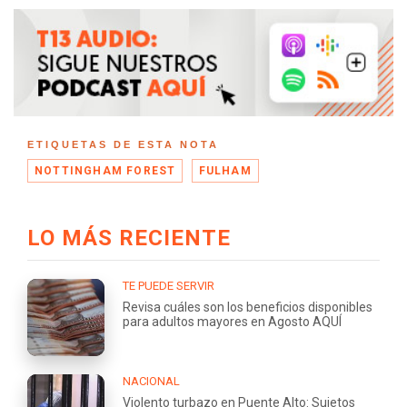
ETIQUETAS DE ESTA NOTA
NOTTINGHAM FOREST
FULHAM
LO MÁS RECIENTE
TE PUEDE SERVIR
Revisa cuáles son los beneficios disponibles
para adultos mayores en Agosto AQUÍ
NACIONAL
Violento turbazo en Puente Alto: Sujetos