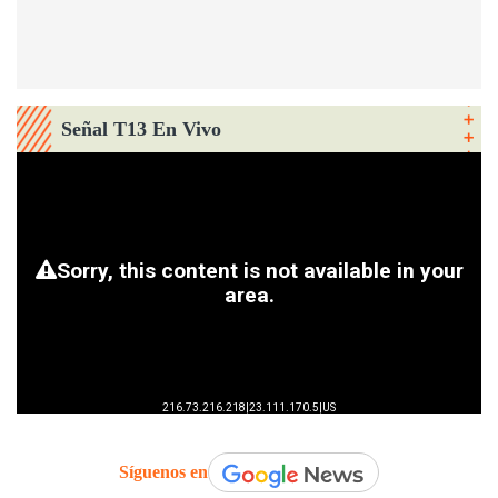
Señal T13 En Vivo
Síguenos en