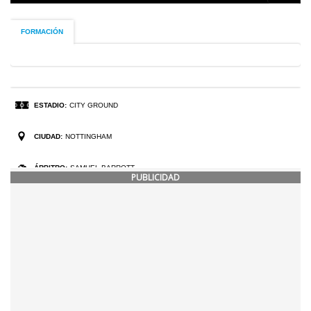
PUBLICIDAD