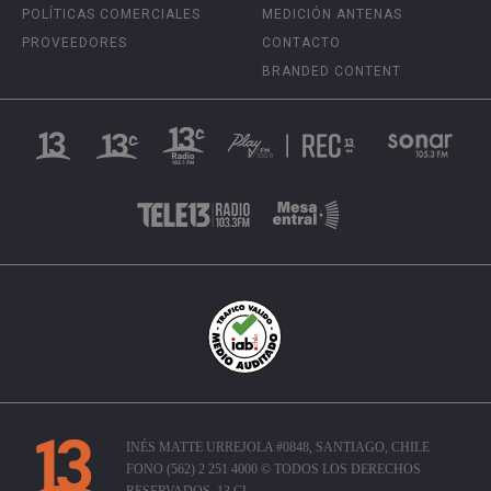
POLÍTICAS COMERCIALES
MEDICIÓN ANTENAS
PROVEEDORES
CONTACTO
BRANDED CONTENT
INÉS MATTE URREJOLA #0848, SANTIAGO, CHILE
FONO (562) 2 251 4000 © TODOS LOS DERECHOS
RESERVADOS. 13.CL