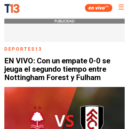
☰
PUBLICIDAD
DEPORTES13
EN VIVO: Con un empate 0-0 se
jeuga el segundo tiempo entre
Nottingham Forest y Fulham