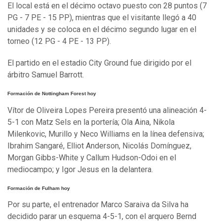
El local está en el décimo octavo puesto con 28 puntos (7
PG - 7 PE - 15 PP), mientras que el visitante llegó a 40
unidades y se coloca en el décimo segundo lugar en el
torneo (12 PG - 4 PE - 13 PP).
El partido en el estadio City Ground fue dirigido por el
árbitro Samuel Barrott.
Formación de Nottingham Forest hoy
Vítor de Oliveira Lopes Pereira presentó una alineación 4-
5-1 con Matz Sels en la portería; Ola Aina, Nikola
Milenkovic, Murillo y Neco Williams en la línea defensiva;
Ibrahim Sangaré, Elliot Anderson, Nicolás Domínguez,
Morgan Gibbs-White y Callum Hudson-Odoi en el
mediocampo; y Igor Jesus en la delantera.
Formación de Fulham hoy
Por su parte, el entrenador Marco Saraiva da Silva ha
decidido parar un esquema 4-5-1, con el arquero Bernd