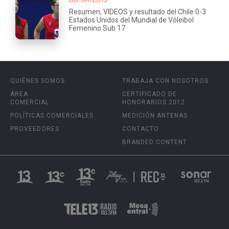
Resumen, VIDEOS y resultado del Chile 0-3
Estados Unidos del Mundial de Vóleibol
Femenino Sub 17
QUIÉNES SOMOS
TRABAJA CON NOSOTROS
ÁREA
CERTIFICADO DE
COMERCIAL
HONORARIOS 2012
POLÍTICAS COMERCIALES
MEDICIÓN ANTENAS
PROVEEDORES
CONTACTO
BRANDED CONTENT