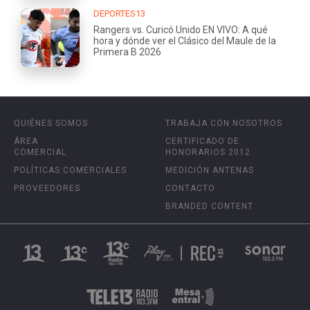
DEPORTES13
Rangers vs. Curicó Unido EN VIVO: A qué
hora y dónde ver el Clásico del Maule de la
Primera B 2026
QUIÉNES SOMOS
TRABAJA CON NOSOTROS
ÁREA
CERTIFICADO DE
COMERCIAL
HONORARIOS 2012
POLÍTICAS COMERCIALES
MEDICIÓN ANTENAS
PROVEEDORES
CONTACTO
BRANDED CONTENT