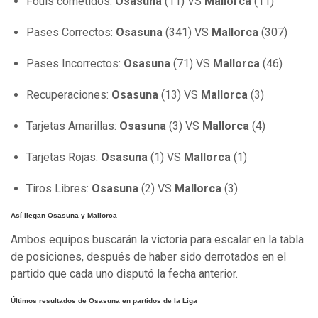
Fouls cometidos:
Osasuna
(11) VS
Mallorca
(11)
Pases Correctos:
Osasuna
(341) VS
Mallorca
(307)
Pases Incorrectos:
Osasuna
(71) VS
Mallorca
(46)
Recuperaciones:
Osasuna
(13) VS
Mallorca
(3)
Tarjetas Amarillas:
Osasuna
(3) VS
Mallorca
(4)
Tarjetas Rojas:
Osasuna
(1) VS
Mallorca
(1)
Tiros Libres:
Osasuna
(2) VS
Mallorca
(3)
Así llegan Osasuna y Mallorca
Ambos equipos buscarán la victoria para escalar en la tabla
de posiciones, después de haber sido derrotados en el
partido que cada uno disputó la fecha anterior.
Últimos resultados de Osasuna en partidos de la Liga