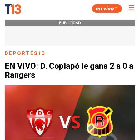
☰
PUBLICIDAD
DEPORTES13
EN VIVO: D. Copiapó le gana 2 a 0 a
Rangers