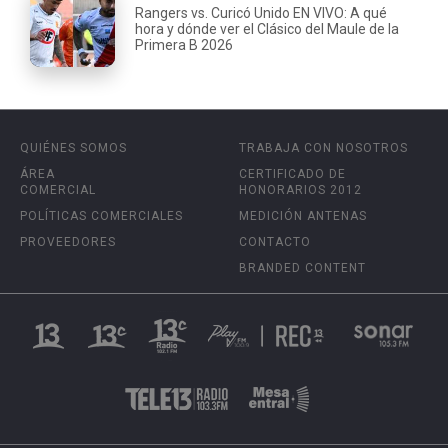
Rangers vs. Curicó Unido EN VIVO: A qué
hora y dónde ver el Clásico del Maule de la
Primera B 2026
QUIÉNES SOMOS
TRABAJA CON NOSOTROS
ÁREA
CERTIFICADO DE
COMERCIAL
HONORARIOS 2012
POLÍTICAS COMERCIALES
MEDICIÓN ANTENAS
PROVEEDORES
CONTACTO
BRANDED CONTENT