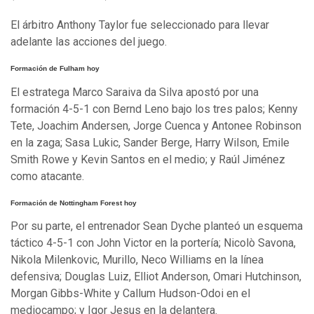
El árbitro Anthony Taylor fue seleccionado para llevar
adelante las acciones del juego.
Formación de Fulham hoy
El estratega Marco Saraiva da Silva apostó por una
formación 4-5-1 con Bernd Leno bajo los tres palos; Kenny
Tete, Joachim Andersen, Jorge Cuenca y Antonee Robinson
en la zaga; Sasa Lukic, Sander Berge, Harry Wilson, Emile
Smith Rowe y Kevin Santos en el medio; y Raúl Jiménez
como atacante.
Formación de Nottingham Forest hoy
Por su parte, el entrenador Sean Dyche planteó un esquema
táctico 4-5-1 con John Victor en la portería; Nicolò Savona,
Nikola Milenkovic, Murillo, Neco Williams en la línea
defensiva; Douglas Luiz, Elliot Anderson, Omari Hutchinson,
Morgan Gibbs-White y Callum Hudson-Odoi en el
mediocampo; y Igor Jesus en la delantera.