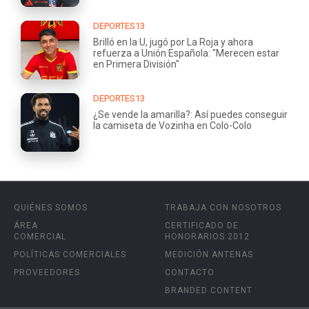
DEPORTES13
Brilló en la U, jugó por La Roja y ahora
refuerza a Unión Española: "Merecen estar
en Primera División"
DEPORTES13
¿Se vende la amarilla?: Así puedes conseguir
la camiseta de Vozinha en Colo-Colo
QUIÉNES SOMOS
TRABAJA CON NOSOTROS
ÁREA
CERTIFICADO DE
COMERCIAL
HONORARIOS 2012
POLÍTICAS COMERCIALES
MEDICIÓN ANTENAS
PROVEEDORES
CONTACTO
BRANDED CONTENT