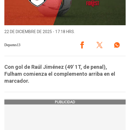
22 DE DICIEMBRE DE 2025 - 17:18 HRS.
Deportes13
Con gol de Raúl Jiménez (49' 1T, de penal),
Fulham comienza el complemento arriba en el
marcador.
PUBLICIDAD