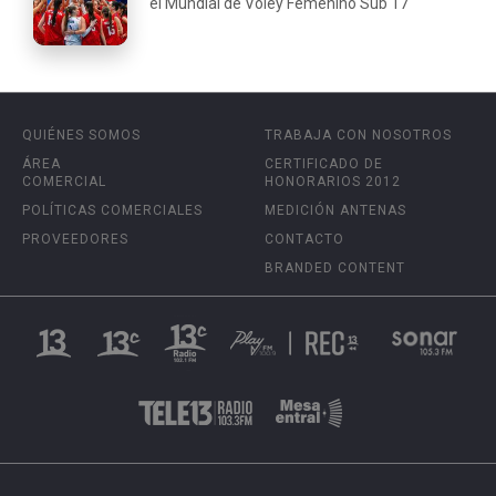
el Mundial de Voley Femenino Sub 17
QUIÉNES SOMOS
TRABAJA CON NOSOTROS
ÁREA
CERTIFICADO DE
COMERCIAL
HONORARIOS 2012
POLÍTICAS COMERCIALES
MEDICIÓN ANTENAS
PROVEEDORES
CONTACTO
BRANDED CONTENT