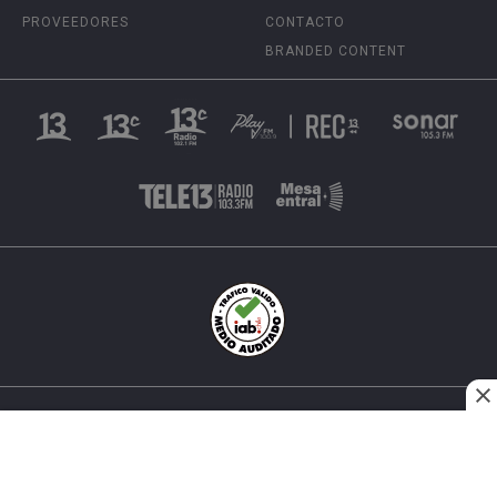
PROVEEDORES
CONTACTO
BRANDED CONTENT
INÉS MATTE URREJOLA #0848, SANTIAGO, CHILE
FONO (562) 2 251 4000 © TODOS LOS DERECHOS
RESERVADOS. 13.CL