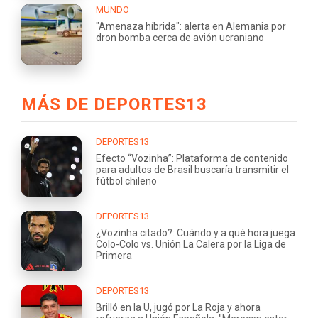
MUNDO
"Amenaza híbrida": alerta en Alemania por
dron bomba cerca de avión ucraniano
MÁS DE DEPORTES13
DEPORTES13
Efecto “Vozinha”: Plataforma de contenido
para adultos de Brasil buscaría transmitir el
fútbol chileno
DEPORTES13
¿Vozinha citado?: Cuándo y a qué hora juega
Colo-Colo vs. Unión La Calera por la Liga de
Primera
DEPORTES13
Brilló en la U, jugó por La Roja y ahora