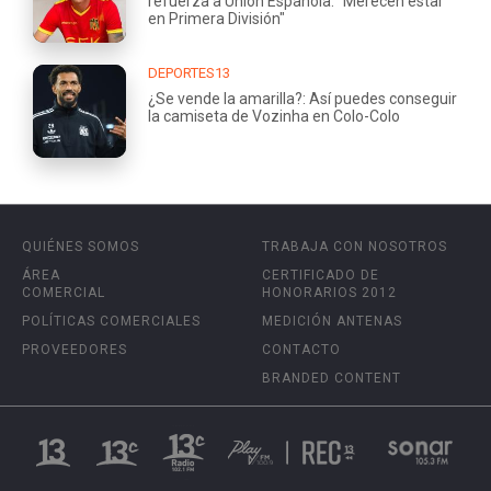
refuerza a Unión Española: "Merecen estar
en Primera División"
DEPORTES13
¿Se vende la amarilla?: Así puedes conseguir
la camiseta de Vozinha en Colo-Colo
QUIÉNES SOMOS
TRABAJA CON NOSOTROS
ÁREA
CERTIFICADO DE
COMERCIAL
HONORARIOS 2012
POLÍTICAS COMERCIALES
MEDICIÓN ANTENAS
PROVEEDORES
CONTACTO
BRANDED CONTENT