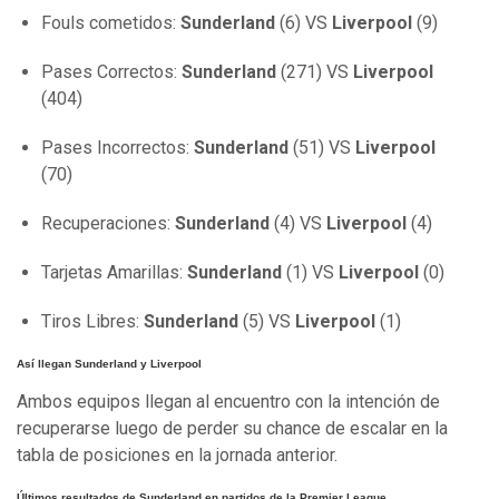
Fouls cometidos:
Sunderland
(6) VS
Liverpool
(9)
Pases Correctos:
Sunderland
(271) VS
Liverpool
(404)
Pases Incorrectos:
Sunderland
(51) VS
Liverpool
(70)
Recuperaciones:
Sunderland
(4) VS
Liverpool
(4)
Tarjetas Amarillas:
Sunderland
(1) VS
Liverpool
(0)
Tiros Libres:
Sunderland
(5) VS
Liverpool
(1)
Así llegan Sunderland y Liverpool
Ambos equipos llegan al encuentro con la intención de
recuperarse luego de perder su chance de escalar en la
tabla de posiciones en la jornada anterior.
Últimos resultados de Sunderland en partidos de la Premier League