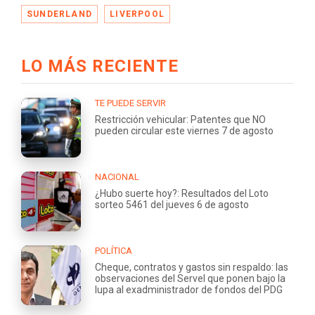
SUNDERLAND
LIVERPOOL
LO MÁS RECIENTE
TE PUEDE SERVIR
Restricción vehicular: Patentes que NO
pueden circular este viernes 7 de agosto
NACIONAL
¿Hubo suerte hoy?: Resultados del Loto
sorteo 5461 del jueves 6 de agosto
POLÍTICA
Cheque, contratos y gastos sin respaldo: las
observaciones del Servel que ponen bajo la
lupa al exadministrador de fondos del PDG