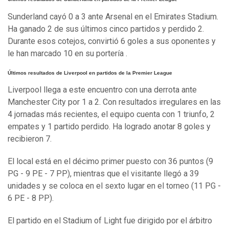
Sunderland cayó 0 a 3 ante Arsenal en el Emirates Stadium.
Ha ganado 2 de sus últimos cinco partidos y perdido 2.
Durante esos cotejos, convirtió 6 goles a sus oponentes y
le han marcado 10 en su portería .
Últimos resultados de Liverpool en partidos de la Premier League
Liverpool llega a este encuentro con una derrota ante
Manchester City por 1 a 2. Con resultados irregulares en las
4 jornadas más recientes, el equipo cuenta con 1 triunfo, 2
empates y 1 partido perdido. Ha logrado anotar 8 goles y
recibieron 7.
El local está en el décimo primer puesto con 36 puntos (9
PG - 9 PE - 7 PP), mientras que el visitante llegó a 39
unidades y se coloca en el sexto lugar en el torneo (11 PG -
6 PE - 8 PP).
El partido en el Stadium of Light fue dirigido por el árbitro