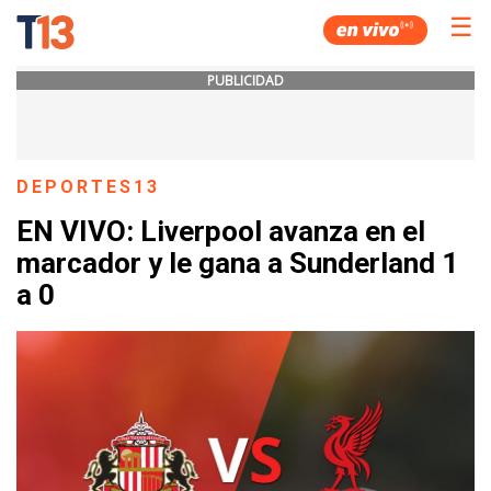
☰
PUBLICIDAD
DEPORTES13
EN VIVO: Liverpool avanza en el
marcador y le gana a Sunderland 1
a 0