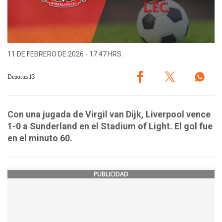
11 DE FEBRERO DE 2026 - 17:47 HRS.
Deportes13
Con una jugada de Virgil van Dijk, Liverpool vence
1-0 a Sunderland en el Stadium of Light. El gol fue
en el minuto 60.
PUBLICIDAD