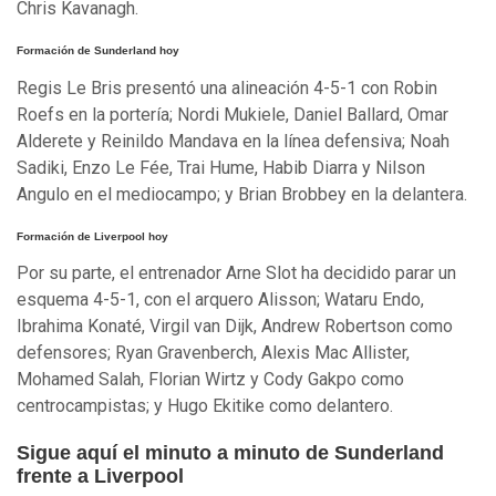
Chris Kavanagh.
Formación de Sunderland hoy
Regis Le Bris presentó una alineación 4-5-1 con Robin
Roefs en la portería; Nordi Mukiele, Daniel Ballard, Omar
Alderete y Reinildo Mandava en la línea defensiva; Noah
Sadiki, Enzo Le Fée, Trai Hume, Habib Diarra y Nilson
Angulo en el mediocampo; y Brian Brobbey en la delantera.
Formación de Liverpool hoy
Por su parte, el entrenador Arne Slot ha decidido parar un
esquema 4-5-1, con el arquero Alisson; Wataru Endo,
Ibrahima Konaté, Virgil van Dijk, Andrew Robertson como
defensores; Ryan Gravenberch, Alexis Mac Allister,
Mohamed Salah, Florian Wirtz y Cody Gakpo como
centrocampistas; y Hugo Ekitike como delantero.
Sigue aquí el minuto a minuto de Sunderland
frente a Liverpool