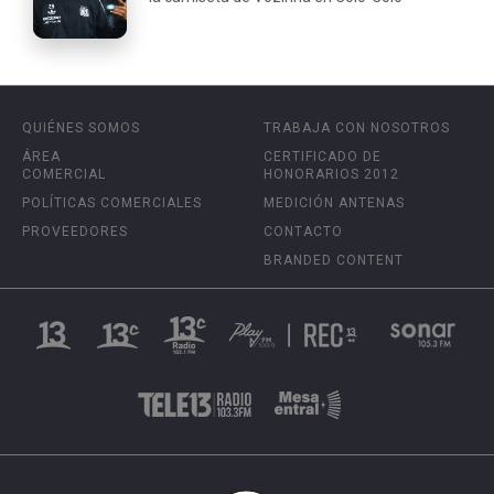
QUIÉNES SOMOS
TRABAJA CON NOSOTROS
ÁREA
CERTIFICADO DE
COMERCIAL
HONORARIOS 2012
POLÍTICAS COMERCIALES
MEDICIÓN ANTENAS
PROVEEDORES
CONTACTO
BRANDED CONTENT