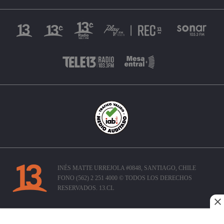
INÉS MATTE URREJOLA #0848, SANTIAGO, CHILE
FONO (562) 2 251 4000 © TODOS LOS DERECHOS
RESERVADOS. 13.CL