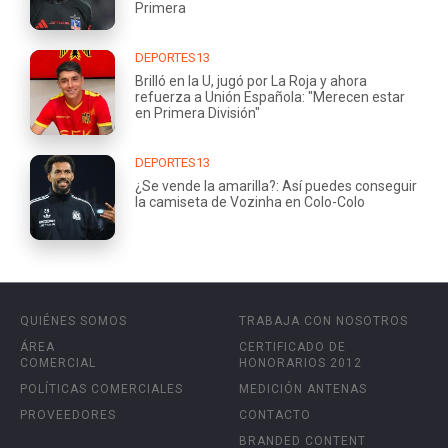
Primera
DEPORTES13
Brilló en la U, jugó por La Roja y ahora
refuerza a Unión Española: "Merecen estar
en Primera División"
DEPORTES13
¿Se vende la amarilla?: Así puedes conseguir
la camiseta de Vozinha en Colo-Colo
QUIÉNES SOMOS
TRABAJA CON NOSOTROS
ÁREA
CERTIFICADO DE
COMERCIAL
HONORARIOS 2012
POLÍTICAS COMERCIALES
MEDICIÓN ANTENAS
PROVEEDORES
CONTACTO
BRANDED CONTENT